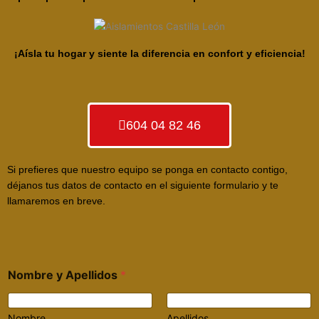
¡Aísla tu hogar y siente la diferencia en confort y eficiencia!
604 04 82 46
Si prefieres que nuestro equipo se ponga en contacto contigo,
déjanos tus datos de contacto en el siguiente formulario y te
llamaremos en breve.
Nombre y Apellidos
*
Nombre
Apellidos