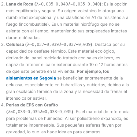
Lana de Roca (
λ≈0,035−0,040
λ
≈0,035−0,040
):
Es la opción
más equilibrada y segura. Su origen volcánico le otorga una
durabilidad excepcional y una clasificación A1 de resistencia al
fuego (incombustible). Es un material hidrófugo que no se
asienta con el tiempo, manteniendo sus propiedades intactas
durante décadas.
Celulosa (
λ≈0,037−0,039
λ
≈0,037−0,039
):
Destaca por su
capacidad de desfase térmico. Este material ecológico,
derivado del papel reciclado tratado con sales de boro, es
capaz de retener el calor exterior durante 10 o 12 horas antes
de que este penetre en la vivienda.
Por ejemplo, los
aislamientos en Segovia
se benefician enormemente de la
celulosa, especialmente en buhardillas y cubiertas, debido a la
gran oscilación térmica de la zona y la necesidad de frenar el
intenso calor estival.
Perlas de EPS con Grafito
(
λ≈0,033−0,035
λ
≈0,033−0,035
):
Es el material de referencia
para problemas de humedad. Al ser poliestireno expandido, es
totalmente impermeable. Sus pequeñas esferas fluyen por
gravedad, lo que las hace ideales para cámaras