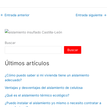
h
n
a
w
nt
u
e
m
o
at
k
c
itt
er
m
d
ai
m
←
Entrada anterior
Entrada siguiente
→
s
e
e
er
e
bl
di
l
p
A
dI
b
st
r
t
ar
p
n
o
tir
p
o
Buscar
k
Buscar
Últimos artículos
¿Cómo puedo saber si mi vivienda tiene un aislamiento
adecuado?
Ventajas y desventajas del aislamiento de celulosa
¿Qué es el aislamiento térmico ecológico?
¿Puedo instalar el aislamiento yo mismo o necesito contratar a