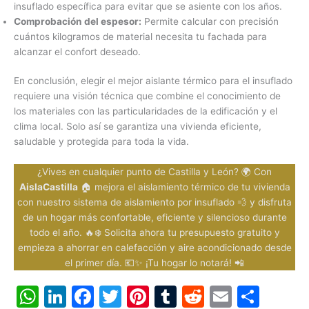
insuflado específica para evitar que se asiente con los años.
Comprobación del espesor:
Permite calcular con precisión
cuántos kilogramos de material necesita tu fachada para
alcanzar el confort deseado.
En conclusión, elegir el mejor aislante térmico para el insuflado
requiere una visión técnica que combine el conocimiento de
los materiales con las particularidades de la edificación y el
clima local. Solo así se garantiza una vivienda eficiente,
saludable y protegida para toda la vida.
¿Vives en cualquier punto de Castilla y León? 🌍 Con
AislaCastilla
🏠 mejora el aislamiento térmico de tu vivienda
con nuestro sistema de aislamiento por insuflado 💨 y disfruta
de un hogar más confortable, eficiente y silencioso durante
todo el año. 🔥❄️ Solicita ahora tu presupuesto gratuito y
empieza a ahorrar en calefacción y aire acondicionado desde
el primer día. 💶✨ ¡Tu hogar lo notará! 📲
W
Li
F
T
Pi
T
R
E
C