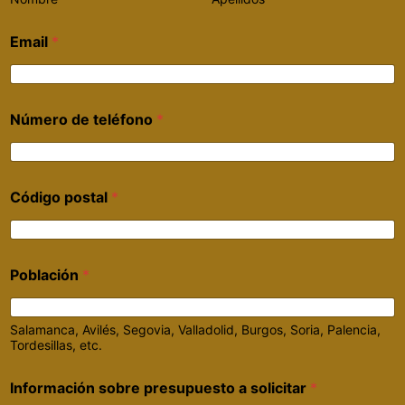
Email
*
Número de teléfono
*
Código postal
*
Población
*
Salamanca, Avilés, Segovia, Valladolid, Burgos, Soria, Palencia,
Tordesillas, etc.
Información sobre presupuesto a solicitar
*