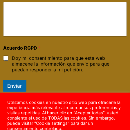
Acuerdo RGPD
*
Doy mi consentimiento para que esta web
almacene la información que envío para que
puedan responder a mi petición.
Enviar
Utilizamos cookies en nuestro sitio web para ofrecerle la
experiencia más relevante al recordar sus preferencias y
visitas repetidas. Al hacer clic en "Aceptar todas", usted
consiente el uso de TODAS las cookies. Sin embargo,
Copyright © 2026 – Todos los Derechos Reservados –
puede visitar "Cookie settings" para dar un
info@aislacastilla.com – Tel.
604 04 82 46
consentimiento controlado.