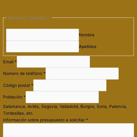
Nombre y Apellidos
*
Nombre
Apellidos
Email
*
Número de teléfono
*
Código postal
*
Población
*
Salamanca, Avilés, Segovia, Valladolid, Burgos, Soria, Palencia,
Tordesillas, etc.
Información sobre presupuesto a solicitar
*