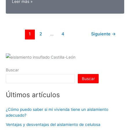
¿Cómo
at
k
c
itt
er
m
d
ai
m
Leer más »
aislar
s
e
e
er
e
bl
di
l
p
un
A
dI
b
st
r
t
ar
falso
techo
p
n
o
tir
del
1
2
…
4
Siguiente
→
p
o
frío
y
k
del
calor?
Buscar
Buscar
Últimos artículos
¿Cómo puedo saber si mi vivienda tiene un aislamiento
adecuado?
Ventajas y desventajas del aislamiento de celulosa