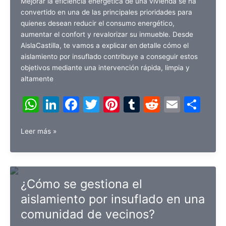
Mejorar la eficiencia energética de una vivienda se ha
convertido en una de las principales prioridades para
quienes desean reducir el consumo energético,
aumentar el confort y revalorizar su inmueble. Desde
AislaCastilla, te vamos a explicar en detalle cómo el
aislamiento por insuflado contribuye a conseguir estos
objetivos mediante una intervención rápida, limpia y
altamente
W
Li
F
T
Pi
T
R
E
C
h
n
a
w
nt
u
e
m
o
¿El
at
k
c
itt
er
m
d
ai
m
Leer más »
aislamiento
s
e
e
er
e
bl
di
l
p
por
A
dI
b
st
r
t
ar
insuflado
mejora
p
n
o
tir
¿Cómo se gestiona el
la
p
o
aislamiento por insuflado en una
eficiencia
energética?
comunidad de vecinos?
k