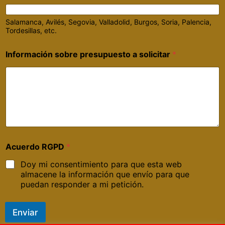
Salamanca, Avilés, Segovia, Valladolid, Burgos, Soria, Palencia,
Tordesillas, etc.
Información sobre presupuesto a solicitar
*
Acuerdo RGPD
*
Doy mi consentimiento para que esta web
almacene la información que envío para que
puedan responder a mi petición.
Enviar