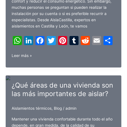
confort y reducir el consumo energético. Sin embargo,
muchas personas se preguntan si pueden realizar la
instalación por su cuenta o si es preferible recurrir a
especialistas. Desde AislaCastilla, expertos en
aislamientos en Castilla y León, te vamos
W
Li
F
T
Pi
T
R
E
C
h
n
a
w
nt
u
e
m
o
¿Puedo
at
k
c
itt
er
m
d
ai
m
Leer más »
instalar
s
e
e
er
e
bl
di
l
p
el
A
dI
b
st
r
t
ar
aislamiento
yo
p
n
o
tir
¿Qué áreas de una vivienda son
mismo
p
o
las más importantes de aislar?
o
necesito
k
contratar
Aislamientos térmicos
,
Blog
/
admin
a
un
Mantener una vivienda confortable durante todo el año
profesional?
depende, en gran medida, de la calidad de su