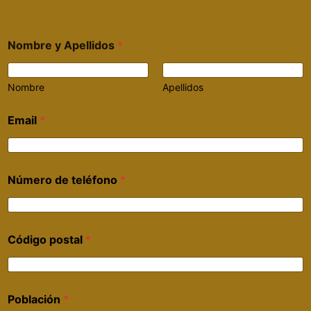
Nombre y Apellidos
*
Nombre
Apellidos
Email
*
Número de teléfono
*
Código postal
*
Población
*