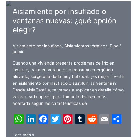
A
dI
b
st
r
t
ar
cambia
p
n
o
tir
Aislamiento por insuflado o
la
p
o
ventanas nuevas: ¿qué opción
fachada
de
elegir?
k
una
vivienda?
Aislamiento por insuflado
,
Aislamientos térmicos
,
Blog
/
admin
Cuando una vivienda presenta problemas de frío en
invierno, calor en verano o un consumo energético
elevado, surge una duda muy habitual: ¿es mejor invertir
en aislamiento por insuflado o sustituir las ventanas?
Desde AislaCastilla, te vamos a explicar en detalle cómo
valorar cada opción para tomar la decisión más
acertada según las características de
W
Li
F
T
Pi
T
R
E
C
h
n
a
w
nt
u
e
m
o
Aislamiento
Leer más »