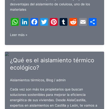
desventajas del aislamiento de celulosa, uno de los
materiales
W
Li
F
T
Pi
T
R
E
C
h
n
a
w
nt
u
e
m
o
Ventajas
at
k
c
itt
er
m
d
ai
m
Leer más »
y
s
e
e
er
e
bl
di
l
p
desventajas
A
dI
b
st
r
t
ar
del
aislamiento
p
n
o
tir
¿Qué es el aislamiento térmico
de
p
o
ecológico?
celulosa
k
Aislamientos térmicos
,
Blog
/
admin
Cada vez son más los propietarios que buscan
soluciones sostenibles para mejorar la eficiencia
energética de sus viviendas. Desde AislaCastilla,
expertos en aislamientos en Castilla y León, te vamos a