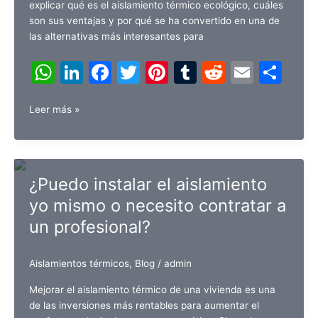
explicar qué es el aislamiento térmico ecológico, cuáles
son sus ventajas y por qué se ha convertido en una de
las alternativas más interesantes para
W
Li
F
T
Pi
T
R
E
C
h
n
a
w
nt
u
e
m
o
¿Qué
at
k
c
itt
er
m
d
ai
m
Leer más »
es
s
e
e
er
e
bl
di
l
p
el
A
dI
b
st
r
t
ar
aislamiento
térmico
p
n
o
tir
¿Puedo instalar el aislamiento
ecológico?
p
o
yo mismo o necesito contratar a
un profesional?
k
Aislamientos térmicos
,
Blog
/
admin
Mejorar el aislamiento térmico de una vivienda es una
de las inversiones más rentables para aumentar el