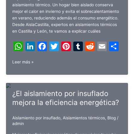
aislamiento térmico. Un hogar bien aislado conserva
mejor el calor en invierno y evita el sobrecalentamiento
en verano, reduciendo además el consumo energético.
Desde AislaCastilla, expertos en aislamientos térmicos
en Castilla y León, te vamos a explicar cuáles
W
Li
F
T
Pi
T
R
E
C
h
n
a
w
nt
u
e
m
o
¿Qué
at
k
c
itt
er
m
d
ai
m
Leer más »
áreas
s
e
e
er
e
bl
di
l
p
de
A
dI
b
st
r
t
ar
una
vivienda
p
n
o
tir
¿El aislamiento por insuflado
son
p
o
mejora la eficiencia energética?
las
más
k
importantes
Aislamiento por insuflado
,
Aislamientos térmicos
,
Blog
/
de
admin
aislar?