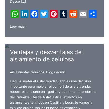
Desde […]
W
Li
F
T
Pi
T
R
E
C
h
n
a
w
nt
u
e
m
o
¿Cómo
at
k
c
itt
er
m
d
ai
m
Leer más »
puedo
s
e
e
er
e
bl
di
l
p
saber
A
dI
b
st
r
t
ar
si
mi
p
n
o
tir
Ventajas y desventajas del
vivienda
p
o
aislamiento de celulosa
tiene
un
k
aislamiento
Aislamientos térmicos
,
Blog
/
admin
adecuado?
Elegir el material aislante adecuado es una decisión
importante para mejorar el confort de una vivienda,
reducir el consumo energético y aumentar la eficiencia
del inmueble. Desde AislaCastilla, expertos en
aislamientos térmicos en Castilla y León, te vamos a
explicar cuáles son las principales ventajas y