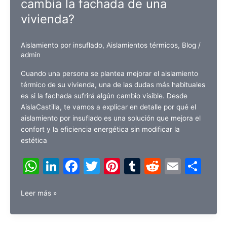
p
o
cambia la fachada de una
insuflado
en
vivienda?
k
una
comunidad
Aislamiento por insuflado
,
Aislamientos térmicos
,
Blog
/
de
admin
vecinos?
Cuando una persona se plantea mejorar el aislamiento
térmico de su vivienda, una de las dudas más habituales
es si la fachada sufrirá algún cambio visible. Desde
AislaCastilla, te vamos a explicar en detalle por qué el
aislamiento por insuflado es una solución que mejora el
confort y la eficiencia energética sin modificar la
estética
W
Li
F
T
Pi
T
R
E
C
h
n
a
w
nt
u
e
m
o
¿El
at
k
c
itt
er
m
d
ai
m
Leer más »
aislamiento
s
e
e
er
e
bl
di
l
p
por
insuflado