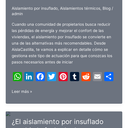
Aislamiento por insuflado
,
Aislamientos térmicos
,
Blog
/
admin
Cuando una comunidad de propietarios busca reducir
las pérdidas de energía y mejorar el confort de las
viviendas, el aislamiento por insuflado se convierte en
una de las alternativas más recomendables. Desde
AislaCastilla, te vamos a explicar en detalle cómo se
gestiona este tipo de actuación para que conozcas los
pasos necesarios antes de iniciar
W
Li
F
T
Pi
T
R
E
C
h
n
a
w
nt
u
e
m
o
¿Cómo
at
k
c
itt
er
m
d
ai
m
Leer más »
se
s
e
e
er
e
bl
di
l
p
gestiona
A
dI
b
st
r
t
ar
el
aislamiento
p
n
o
tir
¿El aislamiento por insuflado
por