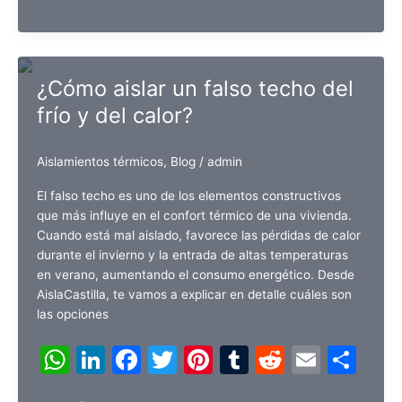
at
k
c
itt
er
m
d
ai
m
por
s
e
e
er
e
bl
di
l
p
insuflado
A
dI
b
st
r
t
ar
o
ventanas
p
n
o
tir
¿Cómo aislar un falso techo del
nuevas:
p
o
frío y del calor?
¿qué
opción
k
elegir?
Aislamientos térmicos
,
Blog
/
admin
El falso techo es uno de los elementos constructivos
que más influye en el confort térmico de una vivienda.
Cuando está mal aislado, favorece las pérdidas de calor
durante el invierno y la entrada de altas temperaturas
en verano, aumentando el consumo energético. Desde
AislaCastilla, te vamos a explicar en detalle cuáles son
las opciones
W
Li
F
T
Pi
T
R
E
C
h
n
a
w
nt
u
e
m
o