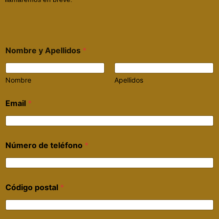
Nombre y Apellidos
*
Nombre
Apellidos
Email
*
Número de teléfono
*
Código postal
*