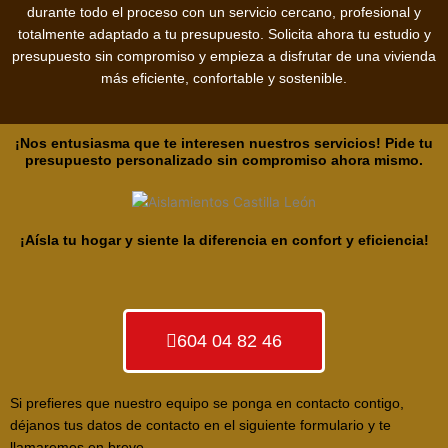
durante todo el proceso con un servicio cercano, profesional y
totalmente adaptado a tu presupuesto. Solicita ahora tu estudio y
presupuesto sin compromiso y empieza a disfrutar de una vivienda
más eficiente, confortable y sostenible.
¡Nos entusiasma que te interesen nuestros servicios! Pide tu
presupuesto personalizado sin compromiso ahora mismo.
¡Aísla tu hogar y siente la diferencia en confort y eficiencia!
604 04 82 46
Si prefieres que nuestro equipo se ponga en contacto contigo,
déjanos tus datos de contacto en el siguiente formulario y te
llamaremos en breve.