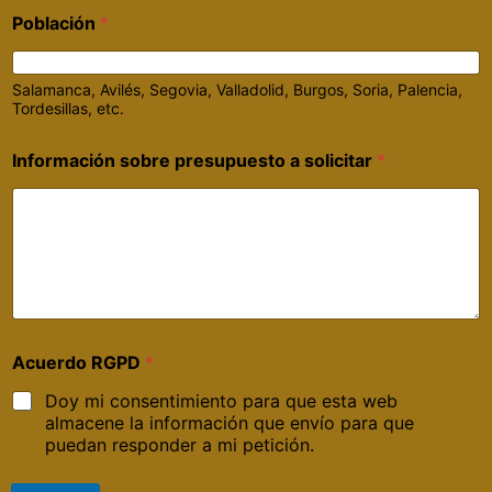
Población
*
Salamanca, Avilés, Segovia, Valladolid, Burgos, Soria, Palencia,
Tordesillas, etc.
Información sobre presupuesto a solicitar
*
Acuerdo RGPD
*
Doy mi consentimiento para que esta web
almacene la información que envío para que
puedan responder a mi petición.