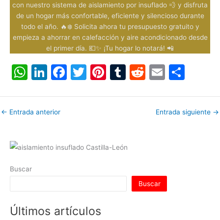
con nuestro sistema de aislamiento por insuflado 💨 y disfruta
de un hogar más confortable, eficiente y silencioso durante
todo el año. 🔥❄️ Solicita ahora tu presupuesto gratuito y
empieza a ahorrar en calefacción y aire acondicionado desde
el primer día. 💶✨ ¡Tu hogar lo notará! 📲
W
Li
F
T
Pi
T
R
E
C
h
n
a
w
nt
u
e
m
o
at
k
c
itt
er
m
d
ai
m
←
Entrada anterior
Entrada siguiente
→
s
e
e
er
e
bl
di
l
p
A
dI
b
st
r
t
ar
p
n
o
tir
p
o
Buscar
k
Buscar
Últimos artículos